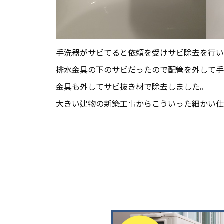
手洗器がサビてると依頼を受けサビ除去を行い
排水金具の下のサビだったので配管を外して手
金具も外してサビ抜き材で除去しました。
大きい建物の新築工事からこういった細かい仕
投
稿
ナ
ビ
ゲ
ー
シ
ョ
ン