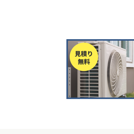
投
稿
ナ
ビ
ゲ
ー
シ
ョ
ン